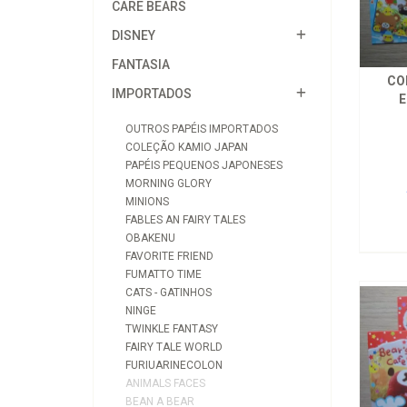
CARE BEARS
DISNEY
FANTASIA
CO
IMPORTADOS
E
OUTROS PAPÉIS IMPORTADOS
COLEÇÃO KAMIO JAPAN
PAPÉIS PEQUENOS JAPONESES
MORNING GLORY
MINIONS
FABLES AN FAIRY TALES
OBAKENU
FAVORITE FRIEND
FUMATTO TIME
CATS - GATINHOS
NINGE
TWINKLE FANTASY
FAIRY TALE WORLD
FURIUARINECOLON
ANIMALS FACES
BEAN A BEAR