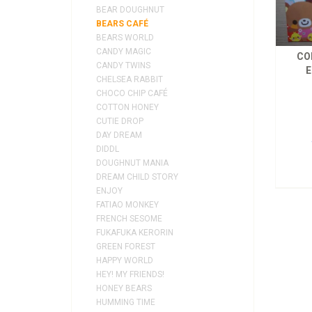
BEAR DOUGHNUT
BEARS CAFÉ
BEARS WORLD
CANDY MAGIC
CO
CANDY TWINS
E
CHELSEA RABBIT
CHOCO CHIP CAFÉ
COTTON HONEY
CUTIE DROP
DAY DREAM
DIDDL
DOUGHNUT MANIA
DREAM CHILD STORY
ENJOY
FATIAO MONKEY
FRENCH SESOME
FUKAFUKA KERORIN
GREEN FOREST
HAPPY WORLD
HEY! MY FRIENDS!
HONEY BEARS
HUMMING TIME