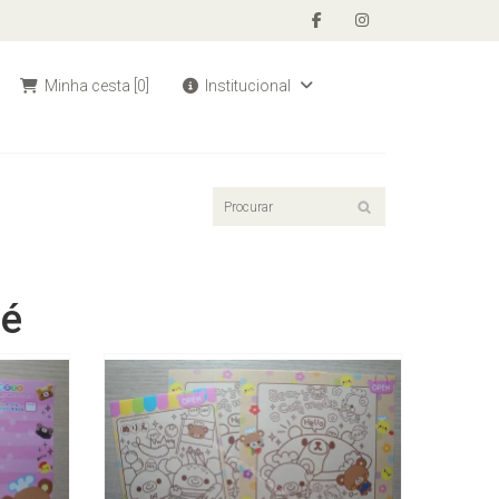
Minha cesta
[0]
Institucional
fé