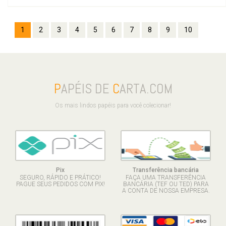
1
2
3
4
5
6
7
8
9
10
P
APÉIS DE
C
ARTA.COM
Os mais lindos papéis para você colecionar!
Pix
Transferência bancária
SEGURO, RÁPIDO E PRÁTICO!
FAÇA UMA TRANSFERÊNCIA
PAGUE SEUS PEDIDOS COM PIX!
BANCÁRIA (TEF OU TED) PARA
A CONTA DE NOSSA EMPRESA.