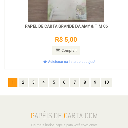
PAPEL DE CARTA GRANDE DA AMY & TIM 06
R$ 5,00
Comprar!
Adicionar na lista de desejos!
1
2
3
4
5
6
7
8
9
10
P
APÉIS DE
C
ARTA.COM
Os mais lindos papéis para você colecionar!