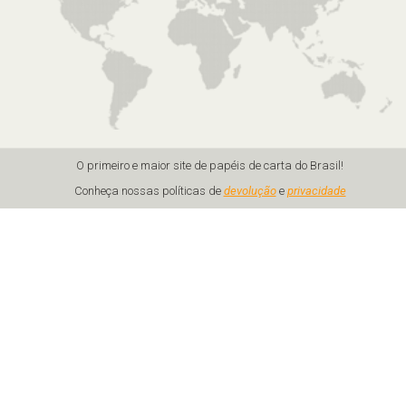
O primeiro e maior site de papéis de carta do Brasil!
Conheça nossas políticas de
devolução
e
privacidade