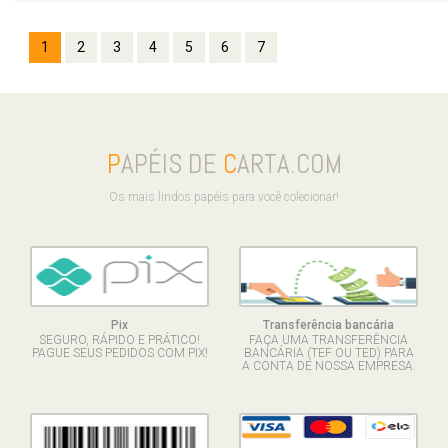
1
2
3
4
5
6
7
P
APÉIS DE
C
ARTA.COM
Os mais lindos papéis para você colecionar!
Pix
Transferência bancária
SEGURO, RÁPIDO E PRÁTICO!
FAÇA UMA TRANSFERÊNCIA
PAGUE SEUS PEDIDOS COM PIX!
BANCÁRIA (TEF OU TED) PARA
A CONTA DE NOSSA EMPRESA.