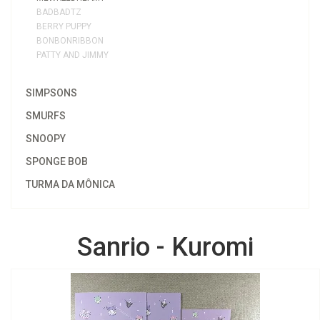
BADBADTZ
BERRY PUPPY
BONBONRIBBON
PATTY AND JIMMY
SIMPSONS
SMURFS
SNOOPY
SPONGE BOB
TURMA DA MÔNICA
Sanrio - Kuromi