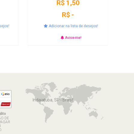
R$ 1,50
R$ -
sejos!
Adicionar na lista de desejos!
Avise-me!
Indaiatuba, SP - Brasil
dito
ÃO DE
PAGAR
U
.