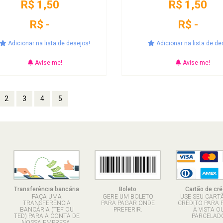
R$ 1,50
R$ 1,50
R$ -
R$ -
Adicionar na lista de desejos!
Adicionar na lista de de
Avise-me!
Avise-me!
2
3
4
5
Transferência bancária
Boleto
Cartão de cré
FAÇA UMA
GERE UM BOLETO
USE SEU CART
TRANSFERÊNCIA
PARA PAGAR ONDE
CRÉDITO PARA 
BANCÁRIA (TEF OU
PREFERIR.
À VISTA O
TED) PARA A CONTA DE
PARCELADO
NOSSA EMPRESA.