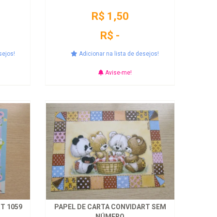
R$ 1,50
R$ -
sejos!
Adicionar na lista de desejos!
Avise-me!
T 1059
PAPEL DE CARTA CONVIDART SEM
NÚMERO