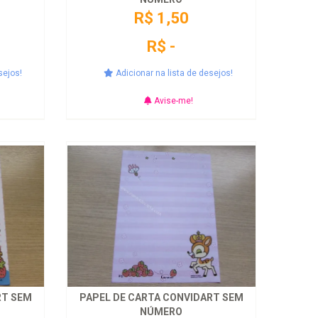
R$ 1,50
R$ -
sejos!
Adicionar na lista de desejos!
Avise-me!
RT SEM
PAPEL DE CARTA CONVIDART SEM
NÚMERO