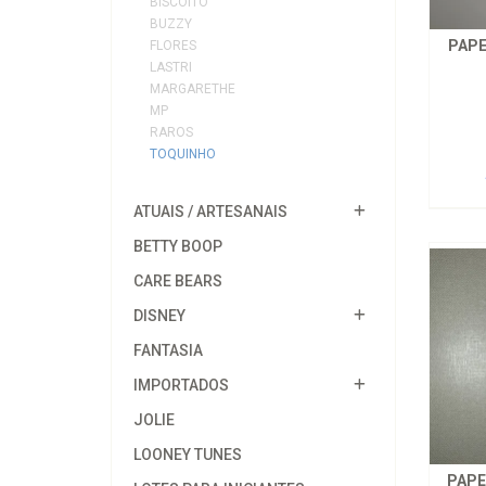
BISCOITO
BUZZY
PAPE
FLORES
LASTRI
MARGARETHE
MP
RAROS
TOQUINHO
ATUAIS / ARTESANAIS
BETTY BOOP
CARE BEARS
DISNEY
FANTASIA
IMPORTADOS
JOLIE
LOONEY TUNES
PAPE