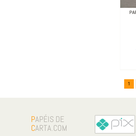
PA
1
P
APÉIS DE
C
ARTA.COM