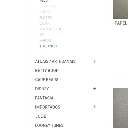
NELLY
BISCOITO
BUZZY
FLORES
PAPEL
LASTRI
MARGARETHE
MP
RAROS
TOQUINHO
ATUAIS / ARTESANAIS
BETTY BOOP
CARE BEARS
DISNEY
FANTASIA
IMPORTADOS
JOLIE
LOONEY TUNES