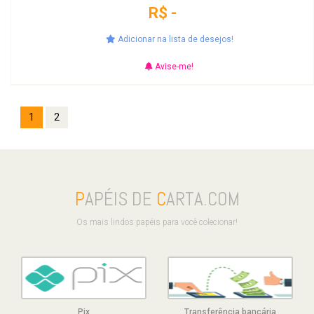
R$ -
Adicionar na lista de desejos!
Avise-me!
1
2
P
APÉIS DE
C
ARTA.COM
Os mais lindos papéis para você colecionar!
Pix
Transferência bancária