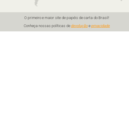
O primeiro e maior site de papéis de carta do Brasil!
Conheça nossas políticas de
devolução
e
privacidade