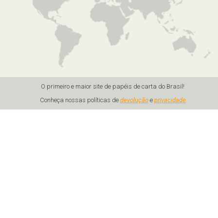
O primeiro e maior site de papéis de carta do Brasil!
Conheça nossas políticas de
devolução
e
privacidade