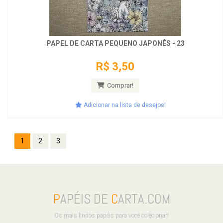
PAPEL DE CARTA PEQUENO JAPONÊS - 23
R$ 3,50
Comprar!
Adicionar na lista de desejos!
1
2
3
P
APÉIS DE
C
ARTA.COM
Os mais lindos papéis para você colecionar!