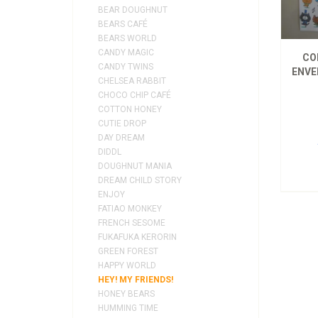
BEAR DOUGHNUT
BEARS CAFÉ
BEARS WORLD
CANDY MAGIC
CO
CANDY TWINS
ENVE
CHELSEA RABBIT
CHOCO CHIP CAFÉ
COTTON HONEY
CUTIE DROP
DAY DREAM
DIDDL
DOUGHNUT MANIA
DREAM CHILD STORY
ENJOY
FATIAO MONKEY
FRENCH SESOME
FUKAFUKA KERORIN
GREEN FOREST
HAPPY WORLD
HEY! MY FRIENDS!
HONEY BEARS
HUMMING TIME