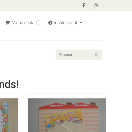
Minha cesta
[0]
Institucional
nds!