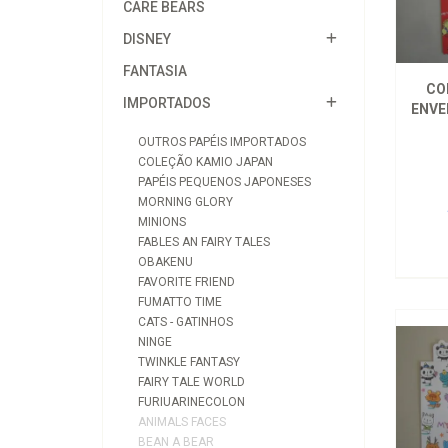
CARE BEARS
DISNEY
FANTASIA
CO
IMPORTADOS
ENVE
OUTROS PAPÉIS IMPORTADOS
COLEÇÃO KAMIO JAPAN
PAPÉIS PEQUENOS JAPONESES
MORNING GLORY
MINIONS
FABLES AN FAIRY TALES
OBAKENU
FAVORITE FRIEND
FUMATTO TIME
CATS - GATINHOS
NINGE
TWINKLE FANTASY
FAIRY TALE WORLD
FURIUARINECOLON
ANIMALS FACES
BEAN A BEAR