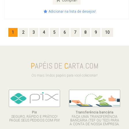
Comprar!
Adicionar na lista de desejos!
1
2
3
4
5
6
7
8
9
10
P
APÉIS DE
C
ARTA.COM
Os mais lindos papéis para você colecionar!
Pix
Transferência bancária
SEGURO, RÁPIDO E PRÁTICO!
FAÇA UMA TRANSFERÊNCIA
PAGUE SEUS PEDIDOS COM PIX!
BANCÁRIA (TEF OU TED) PARA
A CONTA DE NOSSA EMPRESA.