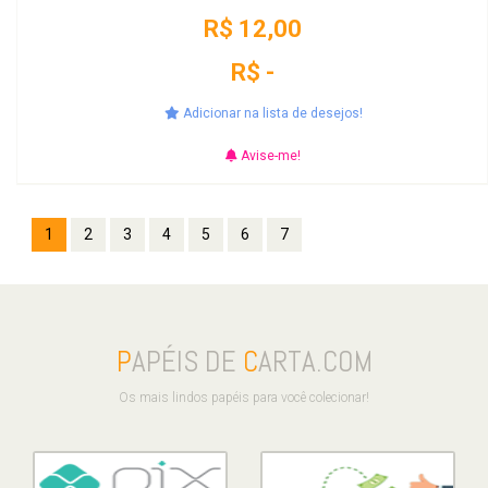
R$ 12,00
R$ -
Adicionar na lista de desejos!
Avise-me!
1
2
3
4
5
6
7
P
APÉIS DE
C
ARTA.COM
Os mais lindos papéis para você colecionar!