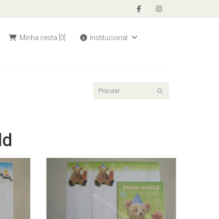
Minha cesta
[0]
Institucional
ld