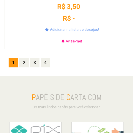
R$ 3,50
R$ -
Adicionar na lista de desejos!
Avise-me!
1
2
3
4
P
APÉIS DE
C
ARTA.COM
Os mais lindos papéis para você colecionar!