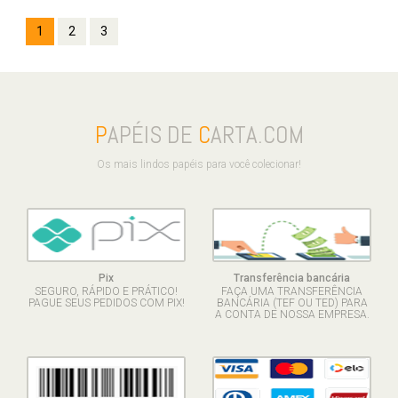
1
2
3
P
APÉIS DE
C
ARTA.COM
Os mais lindos papéis para você colecionar!
Pix
Transferência bancária
SEGURO, RÁPIDO E PRÁTICO!
FAÇA UMA TRANSFERÊNCIA
PAGUE SEUS PEDIDOS COM PIX!
BANCÁRIA (TEF OU TED) PARA
A CONTA DE NOSSA EMPRESA.