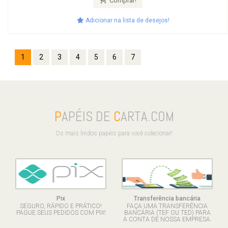
Comprar!
Adicionar na lista de desejos!
1
2
3
4
5
6
7
P
APÉIS DE
C
ARTA.COM
Os mais lindos papéis para você colecionar!
Pix
Transferência bancária
SEGURO, RÁPIDO E PRÁTICO!
FAÇA UMA TRANSFERÊNCIA
PAGUE SEUS PEDIDOS COM PIX!
BANCÁRIA (TEF OU TED) PARA
A CONTA DE NOSSA EMPRESA.