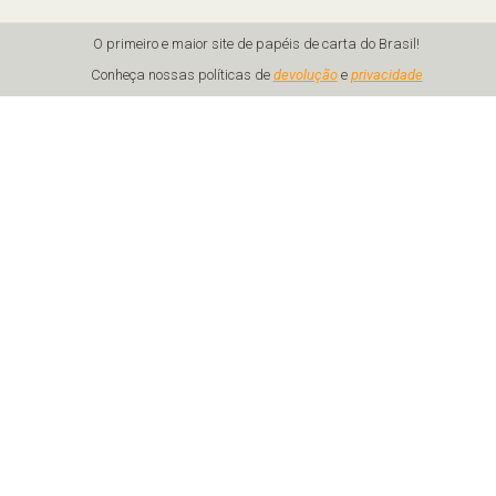
O primeiro e maior site de papéis de carta do Brasil!
Conheça nossas políticas de
devolução
e
privacidade