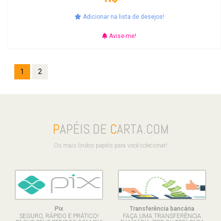
Adicionar na lista de desejos!
Avise-me!
1
2
P
APÉIS DE
C
ARTA.COM
Os mais lindos papéis para você colecionar!
Pix
Transferência bancária
SEGURO, RÁPIDO E PRÁTICO!
FAÇA UMA TRANSFERÊNCIA