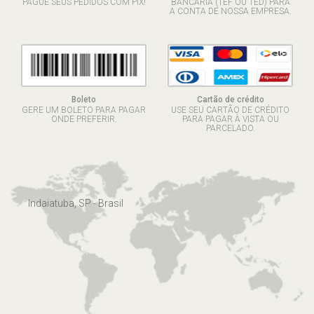
PAGUE SEUS PEDIDOS COM PIX!
BANCÁRIA (TEF OU TED) PARA
A CONTA DE NOSSA EMPRESA.
Boleto
Cartão de crédito
GERE UM BOLETO PARA PAGAR
USE SEU CARTÃO DE CRÉDITO
ONDE PREFERIR.
PARA PAGAR À VISTA OU
PARCELADO.
Indaiatuba, SP - Brasil