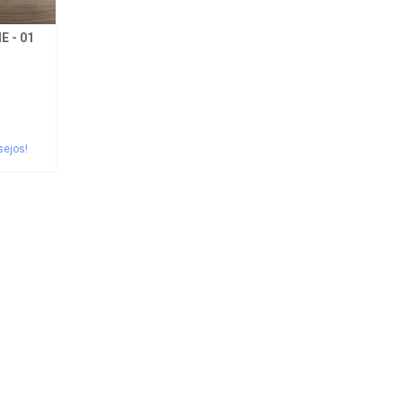
 - 01
sejos!