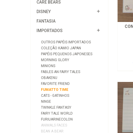
CARE BEARS
DISNEY
FANTASIA
CON
IMPORTADOS
OUTROS PAPÉIS IMPORTADOS
COLEÇÃO KAMIO JAPAN
PAPÉIS PEQUENOS JAPONESES
MORNING GLORY
MINIONS
FABLES AN FAIRY TALES
OBAKENU
FAVORITE FRIEND
FUMATTO TIME
CATS - GATINHOS
NINGE
TWINKLE FANTASY
FAIRY TALE WORLD
FURIUARINECOLON
ANIMALS FACES
BEAN A BEAR