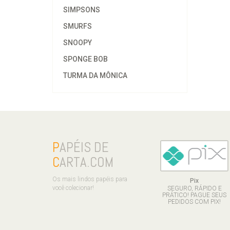
SIMPSONS
SMURFS
SNOOPY
SPONGE BOB
TURMA DA MÔNICA
P
APÉIS DE
C
ARTA.COM
Os mais lindos papéis para
Pix
você colecionar!
SEGURO, RÁPIDO E
PRÁTICO! PAGUE SEUS
PEDIDOS COM PIX!