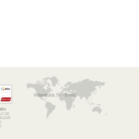
Indaiatuba, SP - Brasil
dito
ÃO DE
PAGAR
U
.