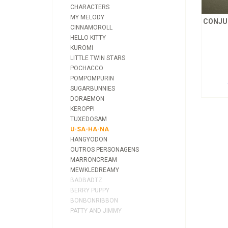
CHARACTERS
MY MELODY
CONJUN
CINNAMOROLL
HELLO KITTY
KUROMI
LITTLE TWIN STARS
POCHACCO
POMPOMPURIN
SUGARBUNNIES
DORAEMON
KEROPPI
TUXEDOSAM
U-SA-HA-NA
HANGYODON
OUTROS PERSONAGENS
MARRONCREAM
MEWKLEDREAMY
BADBADTZ
BERRY PUPPY
BONBONRIBBON
PATTY AND JIMMY