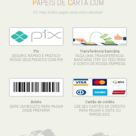
P
APÉIS DE
C
ARTA.COM
Os mais lindos papéis para você colecionar!
Pix
Transferência bancária
SEGURO, RÁPIDO E PRÁTICO!
FAÇA UMA TRANSFERÊNCIA
PAGUE SEUS PEDIDOS COM PIX!
BANCÁRIA (TEF OU TED) PARA
A CONTA DE NOSSA EMPRESA.
Boleto
Cartão de crédito
GERE UM BOLETO PARA PAGAR
USE SEU CARTÃO DE CRÉDITO
ONDE PREFERIR.
PARA PAGAR À VISTA OU
PARCELADO.