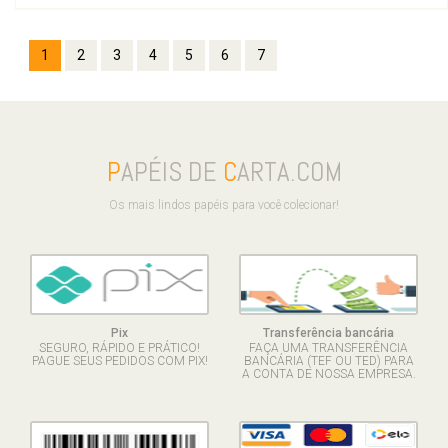
1
2
3
4
5
6
7
P
APÉIS DE
C
ARTA.COM
Os mais lindos papéis para você colecionar!
Pix
Transferência bancária
SEGURO, RÁPIDO E PRÁTICO!
FAÇA UMA TRANSFERÊNCIA
PAGUE SEUS PEDIDOS COM PIX!
BANCÁRIA (TEF OU TED) PARA
A CONTA DE NOSSA EMPRESA.