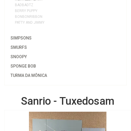
BADBADTZ
BERRY PUPPY
BONBONRIBBON
PATTY AND JIMMY
SIMPSONS
SMURFS
SNOOPY
SPONGE BOB
TURMA DA MÔNICA
Sanrio - Tuxedosam