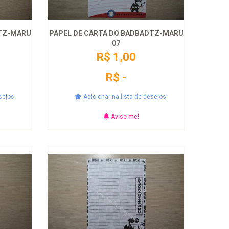
DTZ-MARU
PAPEL DE CARTA DO BADBADTZ-MARU
07
R$ 1,00
R$ -
sejos!
Adicionar na lista de desejos!
Avise-me!