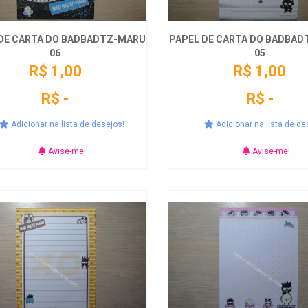
DE CARTA DO BADBADTZ-MARU
PAPEL DE CARTA DO BADBA
06
05
R$ 1,00
R$ 1,00
R$ -
R$ -
Adicionar na lista de desejos!
Adicionar na lista de de
Avise-me!
Avise-me!