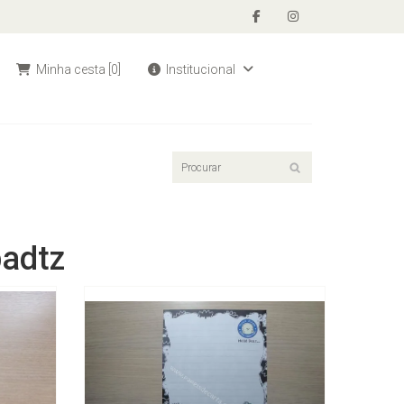
Minha cesta
[0]
Institucional
badtz