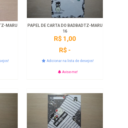
DTZ-MARU
PAPEL DE CARTA DO BADBADTZ-MARU
16
R$ 1,00
R$ -
sejos!
Adicionar na lista de desejos!
Avise-me!