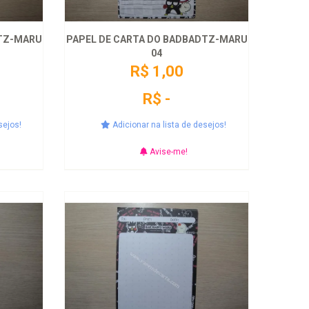
DTZ-MARU
PAPEL DE CARTA DO BADBADTZ-MARU
04
R$ 1,00
R$ -
sejos!
Adicionar na lista de desejos!
Avise-me!