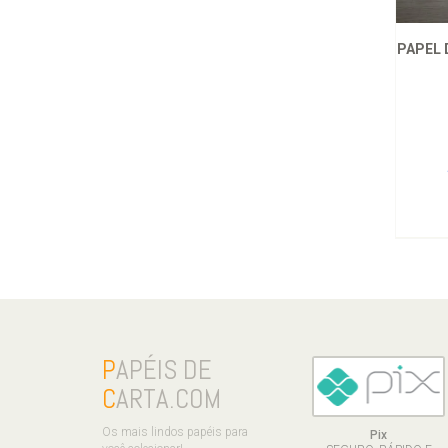
PAPEL 
P
APÉIS DE
C
ARTA.COM
Os mais lindos papéis para
Pix