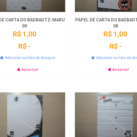
DE CARTA DO BADBADTZ-MARU
PAPEL DE CARTA DO BADBA
09
08
R$ 1,00
R$ 1,00
R$ -
R$ -
Adicionar na lista de desejos!
Adicionar na lista de de
Avise-me!
Avise-me!