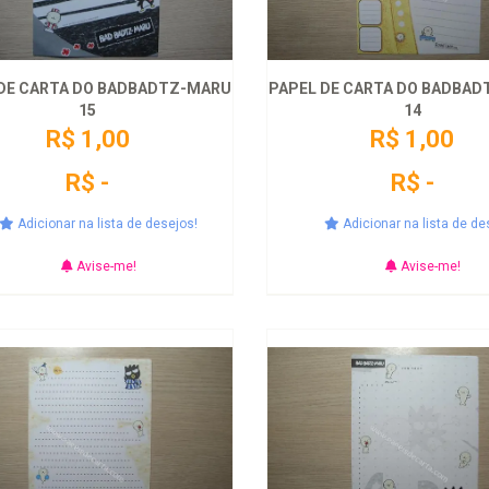
DE CARTA DO BADBADTZ-MARU
PAPEL DE CARTA DO BADBA
15
14
R$ 1,00
R$ 1,00
R$ -
R$ -
Adicionar na lista de desejos!
Adicionar na lista de de
Avise-me!
Avise-me!