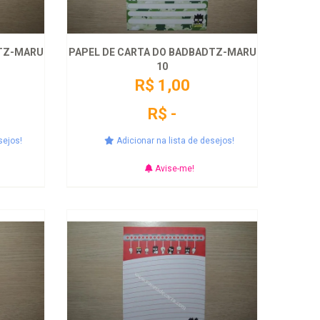
DTZ-MARU
PAPEL DE CARTA DO BADBADTZ-MARU
10
R$ 1,00
R$ -
sejos!
Adicionar na lista de desejos!
Avise-me!