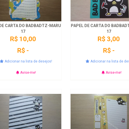
DE CARTA DO BADBADTZ-MARU
PAPEL DE CARTA DO BADBA
17
17
R$ 10,00
R$ 3,00
R$ -
R$ -
Adicionar na lista de desejos!
Adicionar na lista de de
Avise-me!
Avise-me!