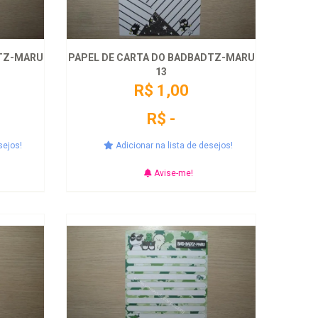
DTZ-MARU
PAPEL DE CARTA DO BADBADTZ-MARU
13
R$ 1,00
R$ -
sejos!
Adicionar na lista de desejos!
Avise-me!