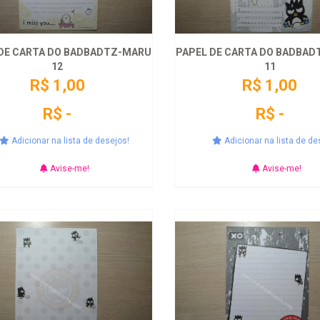
DE CARTA DO BADBADTZ-MARU
PAPEL DE CARTA DO BADBA
12
11
R$ 1,00
R$ 1,00
R$ -
R$ -
Adicionar na lista de desejos!
Adicionar na lista de de
Avise-me!
Avise-me!