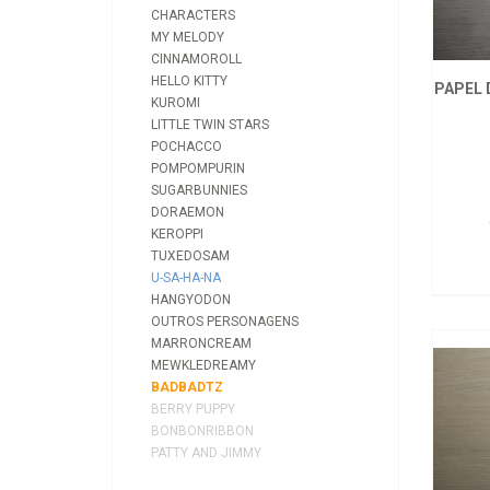
CHARACTERS
MY MELODY
CINNAMOROLL
HELLO KITTY
PAPEL 
KUROMI
LITTLE TWIN STARS
POCHACCO
POMPOMPURIN
SUGARBUNNIES
DORAEMON
KEROPPI
TUXEDOSAM
U-SA-HA-NA
HANGYODON
OUTROS PERSONAGENS
MARRONCREAM
MEWKLEDREAMY
BADBADTZ
BERRY PUPPY
BONBONRIBBON
PATTY AND JIMMY