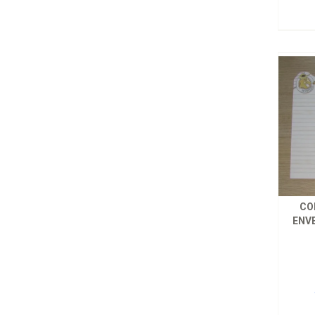
CO
ENV