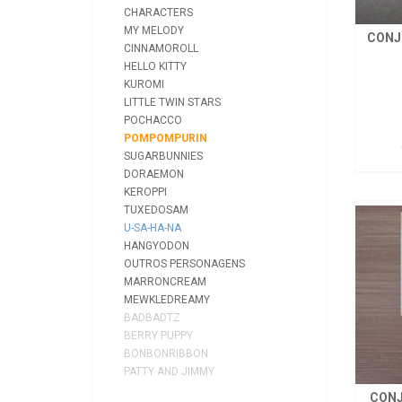
CHARACTERS
MY MELODY
CONJ
CINNAMOROLL
HELLO KITTY
KUROMI
LITTLE TWIN STARS
POCHACCO
POMPOMPURIN
SUGARBUNNIES
DORAEMON
KEROPPI
TUXEDOSAM
U-SA-HA-NA
HANGYODON
OUTROS PERSONAGENS
MARRONCREAM
MEWKLEDREAMY
BADBADTZ
BERRY PUPPY
BONBONRIBBON
PATTY AND JIMMY
CONJ