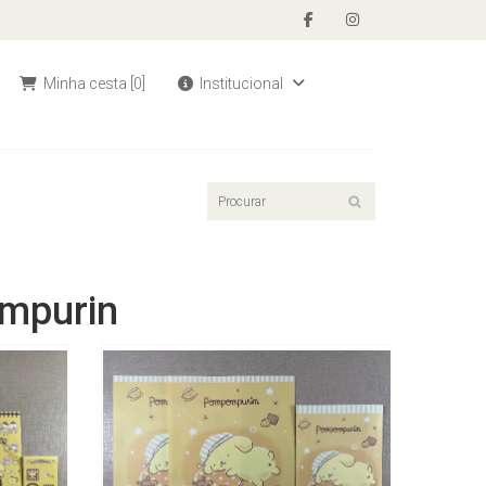
Minha cesta
[0]
Institucional
ompurin