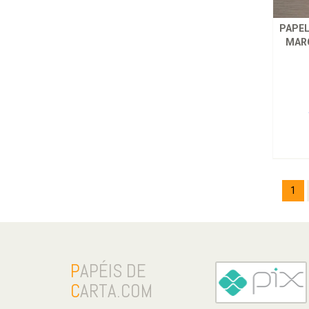
PAPEL
MARG
1
P
APÉIS DE
C
ARTA.COM