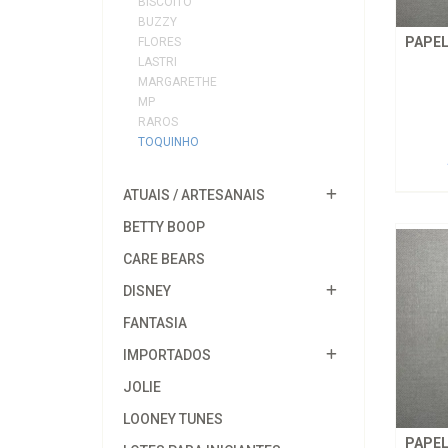
BISCOITO
BUZZY
PAPEL
FLORES
LASTRI
MARGARETHE
MP
RAROS
TOQUINHO
ATUAIS / ARTESANAIS
BETTY BOOP
CARE BEARS
DISNEY
FANTASIA
IMPORTADOS
JOLIE
LOONEY TUNES
PAPEL