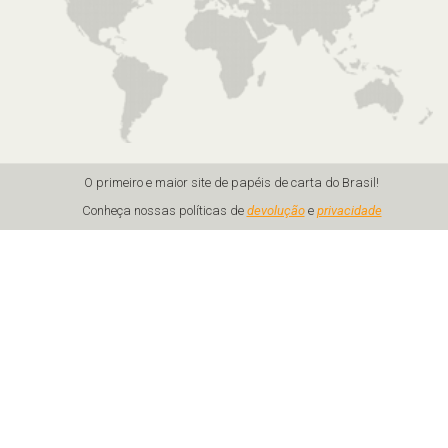
O primeiro e maior site de papéis de carta do Brasil!
Conheça nossas políticas de
devolução
e
privacidade