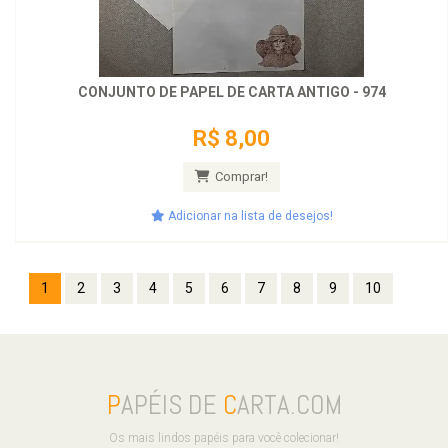
CONJUNTO DE PAPEL DE CARTA ANTIGO - 974
R$ 8,00
Comprar!
Adicionar na lista de desejos!
1
2
3
4
5
6
7
8
9
10
P
APÉIS DE
C
ARTA.COM
Os mais lindos papéis para você colecionar!