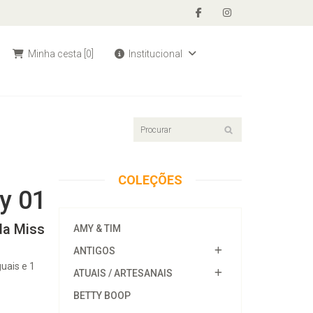
Minha cesta
[0]
Institucional
COLEÇÕES
y 01
da Miss
AMY & TIM
ANTIGOS
uais e 1
ATUAIS / ARTESANAIS
BETTY BOOP