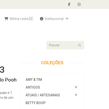
Minha cesta
[0]
Institucional
COLEÇÕES
13
 do Pooh
AMY & TIM
ANTIGOS
uais e 1
ATUAIS / ARTESANAIS
tro de um
BETTY BOOP