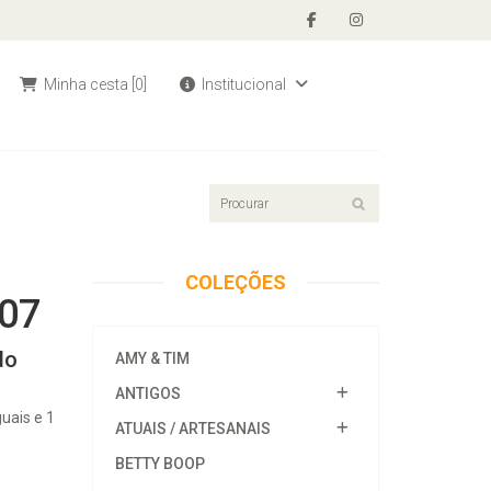
Minha cesta
[0]
Institucional
COLEÇÕES
 07
do
AMY & TIM
ANTIGOS
uais e 1
ATUAIS / ARTESANAIS
BETTY BOOP