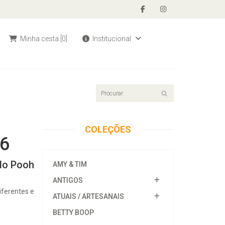
Minha cesta
[0]
Institucional
COLEÇÕES
06
 do Pooh
AMY & TIM
ANTIGOS
iferentes e
ATUAIS / ARTESANAIS
BETTY BOOP