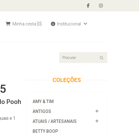
Minha cesta
[0]
Institucional
COLEÇÕES
05
 do Pooh
AMY & TIM
ANTIGOS
uais e 1
ATUAIS / ARTESANAIS
BETTY BOOP