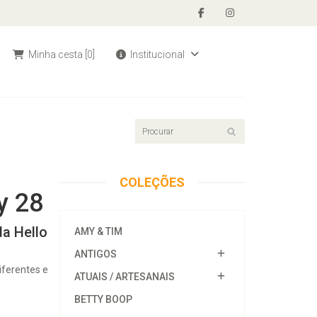
Minha cesta
[0]
Institucional
COLEÇÕES
y 28
da Hello
AMY & TIM
ANTIGOS
iferentes e
ATUAIS / ARTESANAIS
BETTY BOOP