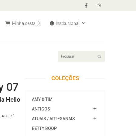
Minha cesta
[0]
Institucional
COLEÇÕES
y 07
da Hello
AMY & TIM
ANTIGOS
uais e 1
ATUAIS / ARTESANAIS
BETTY BOOP