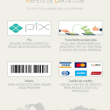
P
APÉIS DE
C
ARTA.COM
Os mais lindos papéis para você colecionar!
Pix
Transferência bancária
SEGURO, RÁPIDO E PRÁTICO!
FAÇA UMA TRANSFERÊNCIA
PAGUE SEUS PEDIDOS COM PIX!
BANCÁRIA (TEF OU TED) PARA
A CONTA DE NOSSA EMPRESA.
Boleto
Cartão de crédito
GERE UM BOLETO PARA PAGAR
USE SEU CARTÃO DE CRÉDITO
ONDE PREFERIR.
PARA PAGAR À VISTA OU
PARCELADO.