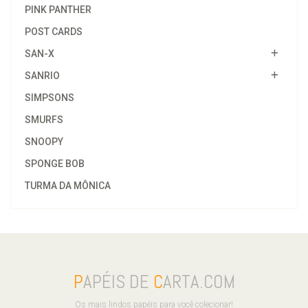
PINK PANTHER
POST CARDS
SAN-X
SANRIO
SIMPSONS
SMURFS
SNOOPY
SPONGE BOB
TURMA DA MÔNICA
P
APÉIS DE
C
ARTA.COM
Os mais lindos papéis para você colecionar!