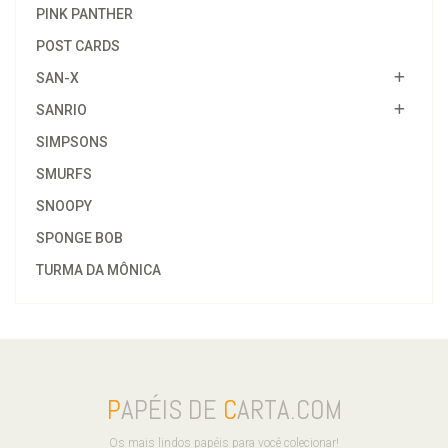
PINK PANTHER
POST CARDS
SAN-X
SANRIO
SIMPSONS
SMURFS
SNOOPY
SPONGE BOB
TURMA DA MÔNICA
P
APÉIS DE
C
ARTA.COM
Os mais lindos papéis para você colecionar!