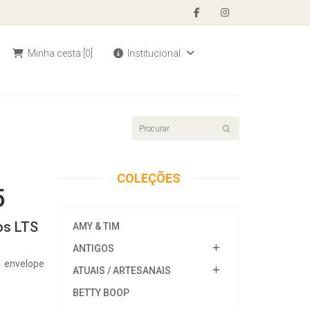
Minha cesta
[0]
Institucional
COLEÇÕES
5
os LTS
AMY & TIM
ANTIGOS
1 envelope
ATUAIS / ARTESANAIS
BETTY BOOP