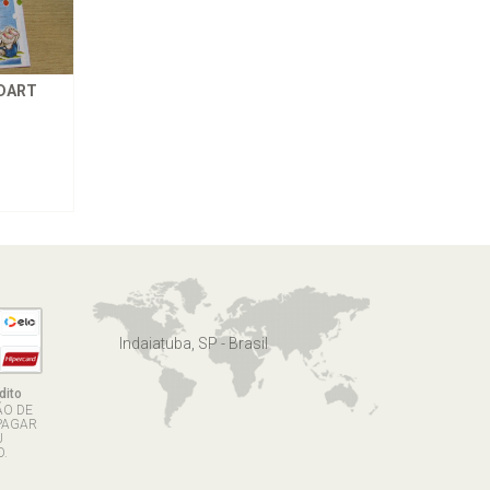
IDART
Indaiatuba, SP - Brasil
dito
ÃO DE
PAGAR
U
.