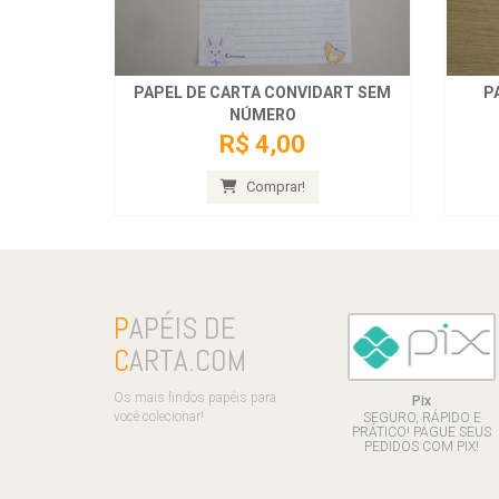
PAPEL DE CARTA CONVIDART SEM
P
NÚMERO
R$ 4,00
Comprar!
P
APÉIS DE
C
ARTA.COM
Os mais lindos papéis para
Pix
você colecionar!
SEGURO, RÁPIDO E
PRÁTICO! PAGUE SEUS
PEDIDOS COM PIX!