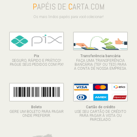
P
APÉIS DE
C
ARTA.COM
Os mais lindos papéis para você colecionar!
Pix
Transferência bancária
SEGURO, RÁPIDO E PRÁTICO!
FAÇA UMA TRANSFERÊNCIA
PAGUE SEUS PEDIDOS COM PIX!
BANCÁRIA (TEF OU TED) PARA
A CONTA DE NOSSA EMPRESA.
Boleto
Cartão de crédito
GERE UM BOLETO PARA PAGAR
USE SEU CARTÃO DE CRÉDITO
ONDE PREFERIR.
PARA PAGAR À VISTA OU
PARCELADO.