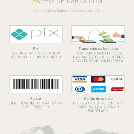
P
APÉIS DE
C
ARTA.COM
Os mais lindos papéis para você colecionar!
Pix
Transferência bancária
SEGURO, RÁPIDO E PRÁTICO!
FAÇA UMA TRANSFERÊNCIA
PAGUE SEUS PEDIDOS COM PIX!
BANCÁRIA (TEF OU TED) PARA
A CONTA DE NOSSA EMPRESA.
Boleto
Cartão de crédito
GERE UM BOLETO PARA PAGAR
USE SEU CARTÃO DE CRÉDITO
ONDE PREFERIR.
PARA PAGAR À VISTA OU
PARCELADO.