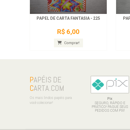
PAPEL DE CARTA FANTASIA - 225
PAP
R$ 6,00
Comprar!
P
APÉIS DE
C
ARTA.COM
Os mais lindos papéis para
Pix
você colecionar!
SEGURO, RÁPIDO E
PRÁTICO! PAGUE SEUS
PEDIDOS COM PIX!