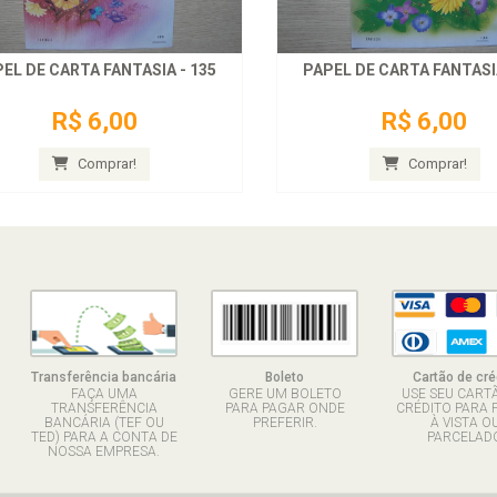
EL DE CARTA FANTASIA - 135
PAPEL DE CARTA FANTASIA
R$ 6,00
R$ 6,00
Comprar!
Comprar!
Transferência bancária
Boleto
Cartão de cré
FAÇA UMA
GERE UM BOLETO
USE SEU CART
TRANSFERÊNCIA
PARA PAGAR ONDE
CRÉDITO PARA 
BANCÁRIA (TEF OU
PREFERIR.
À VISTA O
TED) PARA A CONTA DE
PARCELADO
NOSSA EMPRESA.