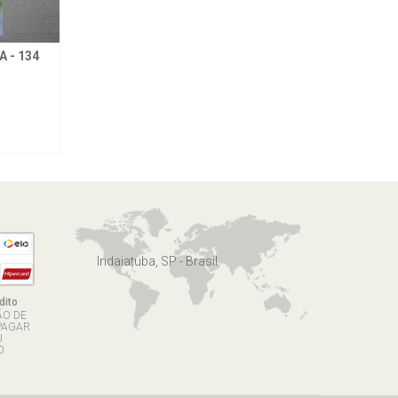
 - 134
Indaiatuba, SP - Brasil
dito
ÃO DE
PAGAR
U
.