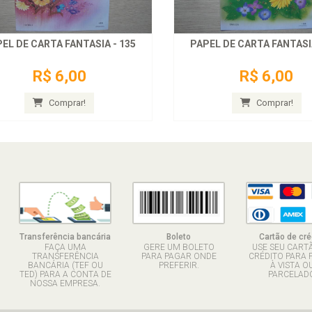
EL DE CARTA FANTASIA - 135
PAPEL DE CARTA FANTASIA
R$ 6,00
R$ 6,00
Comprar!
Comprar!
Transferência bancária
Boleto
Cartão de cré
FAÇA UMA
GERE UM BOLETO
USE SEU CART
TRANSFERÊNCIA
PARA PAGAR ONDE
CRÉDITO PARA 
BANCÁRIA (TEF OU
PREFERIR.
À VISTA O
TED) PARA A CONTA DE
PARCELADO
NOSSA EMPRESA.