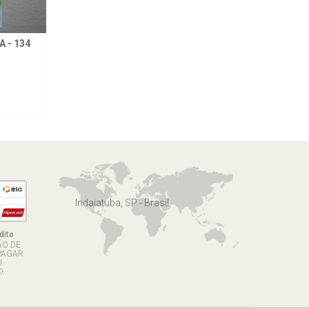
 - 134
Indaiatuba, SP - Brasil
dito
ÃO DE
PAGAR
U
.