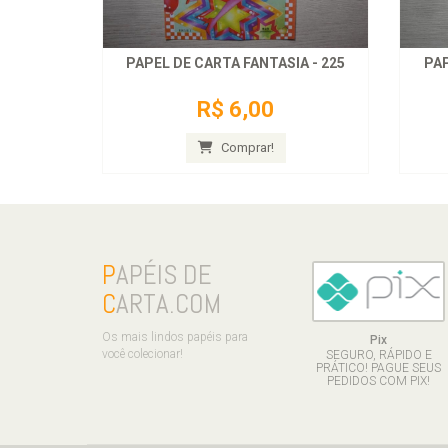
PAPEL DE CARTA FANTASIA - 225
PAP
R$ 6,00
Comprar!
P
APÉIS DE
C
ARTA.COM
Os mais lindos papéis para
Pix
você colecionar!
SEGURO, RÁPIDO E
PRÁTICO! PAGUE SEUS
PEDIDOS COM PIX!