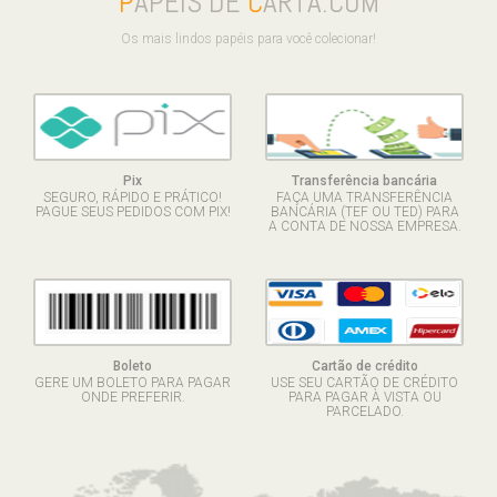
P
APÉIS DE
C
ARTA.COM
Os mais lindos papéis para você colecionar!
Pix
Transferência bancária
SEGURO, RÁPIDO E PRÁTICO!
FAÇA UMA TRANSFERÊNCIA
PAGUE SEUS PEDIDOS COM PIX!
BANCÁRIA (TEF OU TED) PARA
A CONTA DE NOSSA EMPRESA.
Boleto
Cartão de crédito
GERE UM BOLETO PARA PAGAR
USE SEU CARTÃO DE CRÉDITO
ONDE PREFERIR.
PARA PAGAR À VISTA OU
PARCELADO.