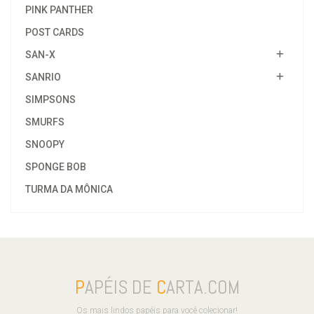
PINK PANTHER
POST CARDS
SAN-X
SANRIO
SIMPSONS
SMURFS
SNOOPY
SPONGE BOB
TURMA DA MÔNICA
P
APÉIS DE
C
ARTA.COM
Os mais lindos papéis para você colecionar!