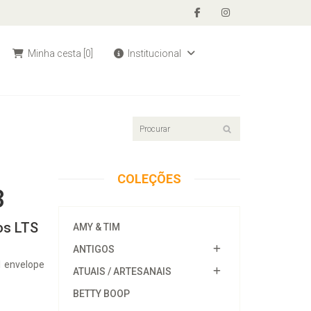
Minha cesta
[0]
Institucional
COLEÇÕES
3
os LTS
AMY & TIM
ANTIGOS
1 envelope
ATUAIS / ARTESANAIS
BETTY BOOP