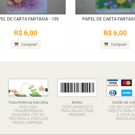
EL DE CARTA FANTASIA - 135
PAPEL DE CARTA FANTASIA
R$ 6,00
R$ 6,00
Comprar!
Comprar!
Transferência bancária
Boleto
Cartão de cré
FAÇA UMA
GERE UM BOLETO
USE SEU CART
TRANSFERÊNCIA
PARA PAGAR ONDE
CRÉDITO PARA 
BANCÁRIA (TEF OU
PREFERIR.
À VISTA O
TED) PARA A CONTA DE
PARCELADO
NOSSA EMPRESA.