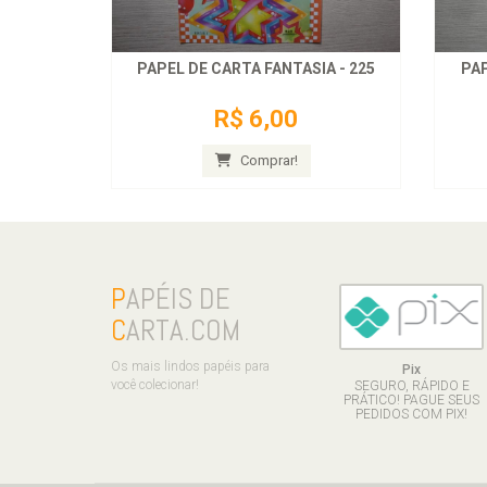
PAPEL DE CARTA FANTASIA - 225
PAP
R$ 6,00
Comprar!
P
APÉIS DE
C
ARTA.COM
Os mais lindos papéis para
Pix
você colecionar!
SEGURO, RÁPIDO E
PRÁTICO! PAGUE SEUS
PEDIDOS COM PIX!