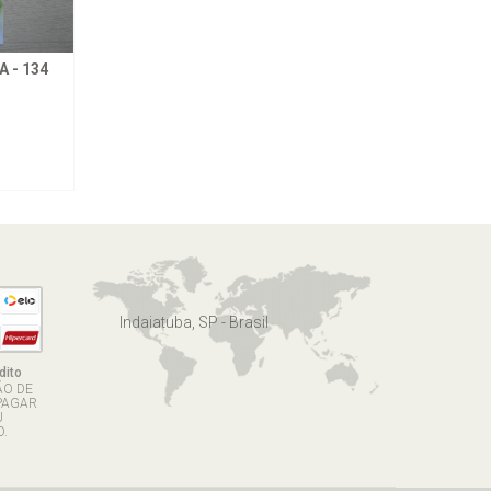
 - 134
Indaiatuba, SP - Brasil
dito
ÃO DE
PAGAR
U
.