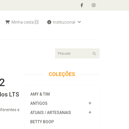
Minha cesta
[0]
Institucional
COLEÇÕES
2
dos LTS
AMY & TIM
ANTIGOS
iferentes e
ATUAIS / ARTESANAIS
BETTY BOOP