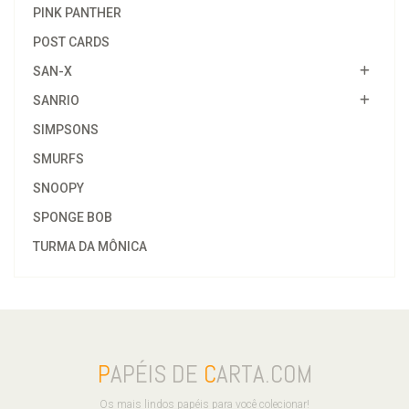
PINK PANTHER
POST CARDS
SAN-X
SANRIO
SIMPSONS
SMURFS
SNOOPY
SPONGE BOB
TURMA DA MÔNICA
P
APÉIS DE
C
ARTA.COM
Os mais lindos papéis para você colecionar!