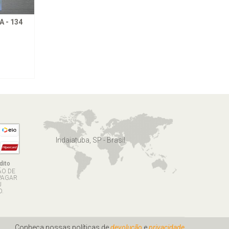
 - 134
Indaiatuba, SP - Brasil
dito
ÃO DE
PAGAR
U
.
Conheça nossas políticas de
devolução
e
privacidade