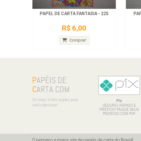
PAPEL DE CARTA FANTASIA - 225
PAP
R$ 6,00
Comprar!
P
APÉIS DE
C
ARTA.COM
Os mais lindos papéis para
Pix
você colecionar!
SEGURO, RÁPIDO E
PRÁTICO! PAGUE SEUS
PEDIDOS COM PIX!
O primeiro e maior site de papéis de carta do Brasil!