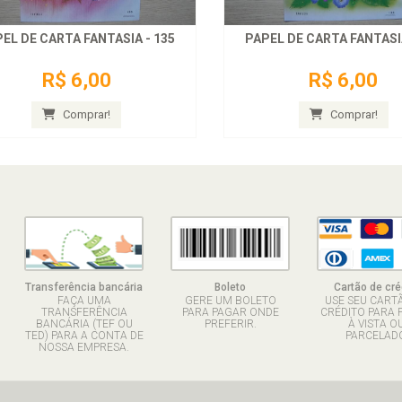
EL DE CARTA FANTASIA - 135
PAPEL DE CARTA FANTASIA
R$ 6,00
R$ 6,00
Comprar!
Comprar!
Transferência bancária
Boleto
Cartão de cré
FAÇA UMA
GERE UM BOLETO
USE SEU CART
TRANSFERÊNCIA
PARA PAGAR ONDE
CRÉDITO PARA 
BANCÁRIA (TEF OU
PREFERIR.
À VISTA O
TED) PARA A CONTA DE
PARCELADO
NOSSA EMPRESA.